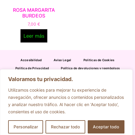
ROSA MARGARITA
BURDEOS
7,00
€
Leer más
Accesibilidad
Aviso Legal
Politicas de Cookies
Política de Privacidad
Política de devoluciones y reembolsos
Valoramos tu privacidad.
954 391 316
695 636 349
Utilizamos cookies para mejorar tu experiencia de
eljardindecamas@gmail.com
navegación, ofrecer anuncios o contenidos personalizados
C/ Santa María de Gracia, 22 41.900 CAMAS (Sevilla)
y analizar nuestro tráfico. Al hacer clic en 'Aceptar todo',
consientes el uso de cookies.
Personalizar
Rechazar todo
Aceptar todo
Diseño Realizado por RK Informatika.