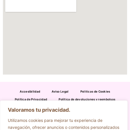
Accesibilidad
Aviso Legal
Politicas de Cookies
Política de Privacidad
Política de devoluciones y reembolsos
Valoramos tu privacidad.
954 391 316
695 636 349
Utilizamos cookies para mejorar tu experiencia de
eljardindecamas@gmail.com
navegación, ofrecer anuncios o contenidos personalizados