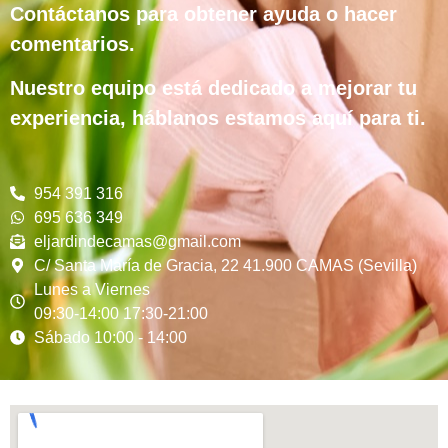
Contáctanos para obtener ayuda o hacer
comentarios.
Nuestro equipo está dedicado a mejorar tu
experiencia, háblanos estamos aquí para ti.
954 391 316
695 636 349
eljardindecamas@gmail.com
C/ Santa María de Gracia, 22 41.900 CAMAS (Sevilla)
Lunes a Viernes
09:30-14:00 17:30-21:00
Sábado 10:00 - 14:00