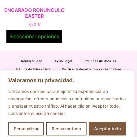
ENCARADO RONUNCULO
EASTER
7,50
€
Seleccionar opciones
Accesibilidad
Aviso Legal
Politicas de Cookies
Política de Privacidad
Política de devoluciones y reembolsos
Valoramos tu privacidad.
954 391 316
695 636 349
Utilizamos cookies para mejorar tu experiencia de
eljardindecamas@gmail.com
navegación, ofrecer anuncios o contenidos personalizados
C/ Santa María de Gracia, 22 41.900 CAMAS (Sevilla)
y analizar nuestro tráfico. Al hacer clic en 'Aceptar todo',
consientes el uso de cookies.
Personalizar
Rechazar todo
Aceptar todo
Diseño Realizado por RK Informatika.